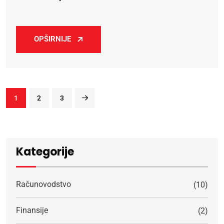
OPŠIRNIJE
1
2
3
Kategorije
Računovodstvo
(10)
Finansije
(2)