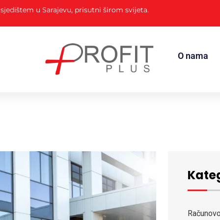
sjedištem u Sarajevu, prisutni širom svijeta.
O nama
Kateg
Računov