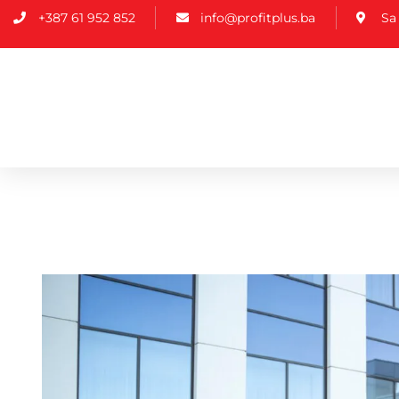
+387 61 952 852
info@profitplus.ba
Sa 