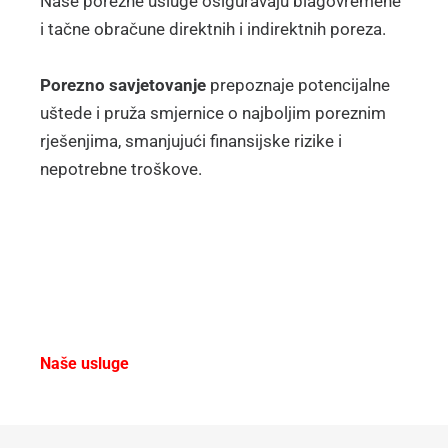
Naše porezne usluge osiguravaju blagovremene
i tačne obračune direktnih i indirektnih poreza.
Porezno savjetovanje
prepoznaje potencijalne
uštede i pruža smjernice o najboljim poreznim
rješenjima, smanjujući finansijske rizike i
nepotrebne troškove.
Naše usluge