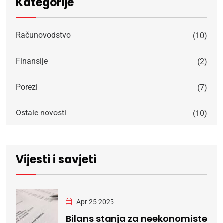
Kategorije
Računovodstvo
(10)
Finansije
(2)
Porezi
(7)
Ostale novosti
(10)
Vijesti i savjeti
Apr 25 2025
Bilans stanja za neekonomiste