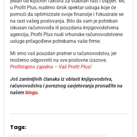
jedan od ključnih faktora za stabilan rast i uspjeh. Mi,
u Profit Plus, nudimo širok spektar usluga koje će
pomoći da optimizirate svoje finansije i fokusirate se
na rast vašeg poslovanja. Bilo da vam je potreban
iskusan računovođa ili pouzdana knjigovodstvena
agencija, Profit Plus nudi vrhunske računovodstvene
usluge prilagođene potrebama vaše firme.
Mi smo vaš pouzdan pratner u računovodstvu, jer
možemo odgovoriti na sve poslovne izazove.
Profitirajmo zajedno – Vaš Profit Plus!
Još zanimljivih članaka iz oblasti knjigovodstva,
računovodstva i poreznog savjetovanja pronađite na
našem
blogu
.
Tags: