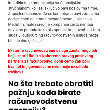
ima dirketnu komunikaciju sa finansijskim
stručnjakom, koji se isključivo bavi poslovima firme.
Zaposleni računovođa se kontiuirano bavi zadacima
dodijeljenim od strane menadžmenta ili vlasnika.
Međutim, male i srednje kompanije često nemaju
dovoljno prihoda kako bi zaposlile knjigovođu. U tom
slučaju, outsourcing računovodstvenih usluga može
biti idealno rješenje.
Eksterne računovodstvene usluge zaista mogu biti
bolji izbor! U
koliko izaberemo pravog poslovnog
partnera za računovodvo,
dobit ćemo čak bolji
kvalitet knjigovodstvene evidencije uz uštedu
troškova.
Na šta trebate obratiti
pažnju kada birate
računovodstvenu