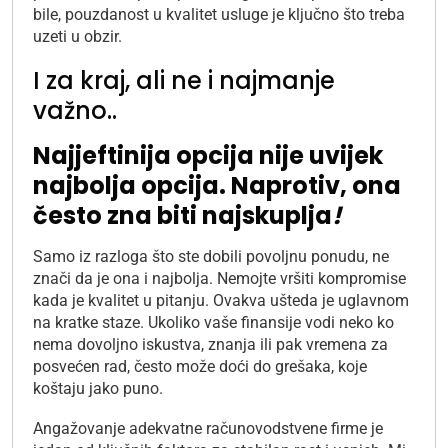
bile, pouzdanost u kvalitet usluge je ključno što treba
uzeti u obzir.
I za kraj, ali ne i najmanje
važno..
Najjeftinija opcija nije uvijek
najbolja opcija.
Naprotiv, ona
često zna biti najskuplja
!
Samo iz razloga što ste dobili povoljnu ponudu, ne
znači da je ona i najbolja. Nemojte vršiti kompromise
kada je kvalitet u pitanju. Ovakva ušteda je uglavnom
na kratke staze. Ukoliko vaše finansije vodi neko ko
nema dovoljno iskustva, znanja ili pak vremena za
posvećen rad, često može doći do grešaka, koje
koštaju jako puno.
Angažovanje adekvatne računovodstvene firme je