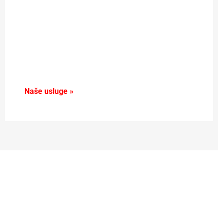
Naše usluge »
Iza svakog uspješnog biznisa,