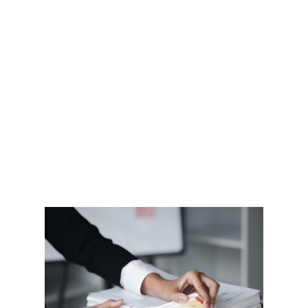
stoji odličan računovođa –
Profit Plus!