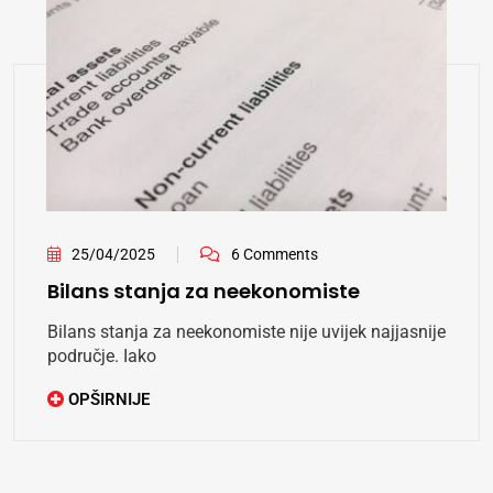
14/04/2025
0 Comment
Prednosti angažovanja outsourcing
računovodstvenih usluga
Za firme koje teže rastu, razumijevanje i upravljanje
finansijama
OPŠIRNIJE