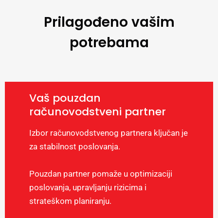
Prilagođeno vašim
potrebama
Vaš pouzdan
računovodstveni partner
Izbor računovodstvenog partnera ključan je
za stabilnost poslovanja.
Pouzdan partner pomaže u optimizaciji
poslovanja, upravljanju rizicima i
strateškom planiranju.