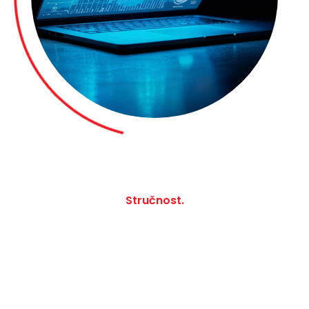
Stručnost.
Profit Plus
Vaš najbolji
računovodstveni partner!