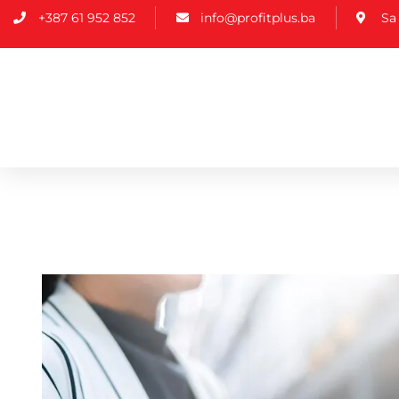
+387 61 952 852
info@profitplus.ba
Sa 