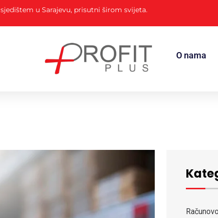
sjedištem u Sarajevu, prisutni širom svijeta.
O nama
Kateg
Računov