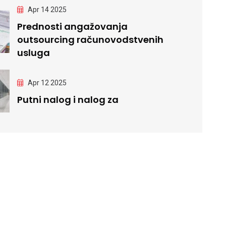
Apr 14 2025
Prednosti angažovanja
outsourcing računovodstvenih
usluga
Apr 12 2025
Putni nalog i nalog za