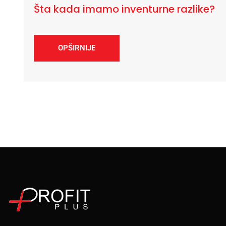
Šta kada imamo inventurne razlike?
OPŠIRNIJE