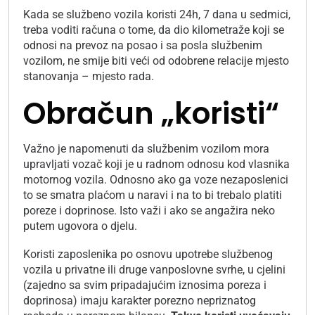
Kada se službeno vozila koristi 24h, 7 dana u sedmici,
treba voditi računa o tome, da dio kilometraže koji se
odnosi na prevoz na posao i sa posla službenim
vozilom, ne smije biti veći od odobrene relacije mjesto
stanovanja – mjesto rada.
Obračun „koristi“
Važno je napomenuti da službenim vozilom mora
upravljati vozač koji je u radnom odnosu kod vlasnika
motornog vozila. Odnosno ako ga voze nezaposlenici
to se smatra plaćom u naravi i na to bi trebalo platiti
poreze i doprinose. Isto važi i ako se angažira neko
putem ugovora o djelu.
Koristi zaposlenika po osnovu upotrebe službenog
vozila u privatne ili druge vanposlovne svrhe, u cjelini
(zajedno sa svim pripadajućim iznosima poreza i
doprinosa) imaju karakter porezno nepriznatog