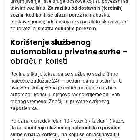
unajmljivanje i sve druge troškove koji su povezani sa
takvim vozilima.
Za razliku od dostavnih (teretnih)
vozila, kod kojih se ulazni porez
na nabavku,
troškove goriva, održavanja i svi ostali troškovi vezani
za to vozilo,
smatra odbitnim porezom
.
Korištenje službenog
automobila u privatne svrhe
–
obračun koristi
Realna slika je takva, da se službeno vozilo firme
najčešće zadužuje 24h – sedam dana u sedmici. U
ovakvim slučajevima je evidentno da se službeni
automobil koristi u njegovo radno vrijeme ali i van
radnog vremena. Znači, i u privatne svrhe tog
zaposlenika.
Porez na dohodak (član 10./ stav 3./ tačka 1.) kaže,
da se
korištenje službenog automobila u privatne
svrhe smatra korišću, na koju se obračunavaju i