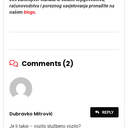
računovodstva i poreznog savjetovanja pronađite na
našem
blogu
.
Comments (2)
REPLY
Dubravko Mitrović
Je li taksi – vozilo službeno vozilo?