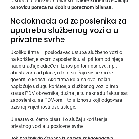
rashoda u poreznom bilansu.
Takve koristi uvećavaju
osnovicu poreza na dobit u poreznom bilansu.
Nadoknada od zaposlenika za
upotrebu službenog vozila u
privatne svrhe
Ukoliko firma – poslodavac ustupa službeno vozilo
na korištenje svom zaposleniku, ali pri tom od njega
nadoknađuje određeni iznos po tom osnovu, npr.
obustavom od plaće, u tom slučaju se ne može
govoriti o koristi. Ako firma koja na ovaj način
naplaćuje uslugu korištenja službenog vozila ima
status PDV obveznika, dužna je tu naknadu fakturisati
zaposleniku sa PDV-om, i to u iznosu koji odgovara
tržišnoj vrijednosti ove usluge.
U nastavku ćemo pisati i o slučaju korištenja
privatnog vozila u poslovne svrhe.
Još zanimljivih članaka iz oblasti knjigovodstva,