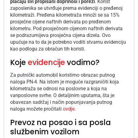
plaćaju svi propisani doprinosi i porezi
. Korist
zaposlenika se utvrđuje prema evidenciji o pređenoj
kilometraži. Pređena kilometraža množi se sa 15%
prosječne cijene naftnih derivata po pređenom
kilometru. Pod prosječnom cijenom naftnih derivata
se podrazumijeva prosječna cijena dizela. Ovo
upućuje na to da je potrebno voditi stvarnu evidenciju
kao podlogu za obračun tih koristi.
Koje
evidencije
vodimo?
Za putnički automobil koristimo obrazac putnog
naloga PN-4. Na istom je moguće razgraničiti koja
kilometraža se odnosi na poslovne a koja na
vanposlovne svrhe. O detaljinim uputama, šta je
obavezan sadržaj i način popunjavanja putnog
naloga možete pročitati
ovdje
.
Prevoz na posao i sa posla
službenim vozilom