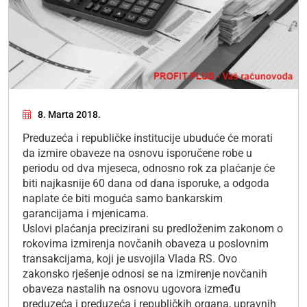
8. Marta 2018.
Preduzeća i republičke institucije ubuduće će morati
da izmire obaveze na osnovu isporučene robe u
periodu od dva mjeseca, odnosno rok za plaćanje će
biti najkasnije 60 dana od dana isporuke, a odgoda
naplate će biti moguća samo bankarskim
garancijama i mjenicama.
Uslovi plaćanja precizirani su predloženim zakonom o
rokovima izmirenja novčanih obaveza u poslovnim
transakcijama, koji je usvojila Vlada RS. Ovo
zakonsko rješenje odnosi se na izmirenje novčanih
obaveza nastalih na osnovu ugovora između
preduzeća i preduzeća i republičkih organa, upravnih