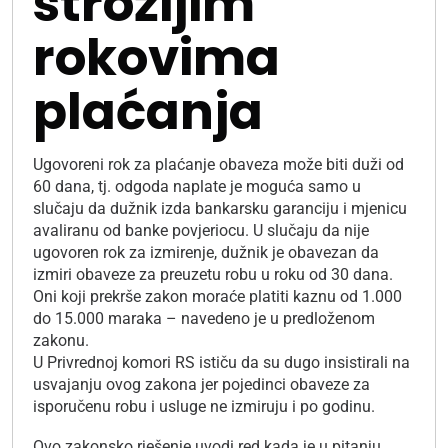
strožijim
rokovima
plaćanja
Ugovoreni rok za plaćanje obaveza može biti duži od
60 dana, tj. odgoda naplate je moguća samo u
slučaju da dužnik izda bankarsku garanciju i mjenicu
avaliranu od banke povjeriocu. U slučaju da nije
ugovoren rok za izmirenje, dužnik je obavezan da
izmiri obaveze za preuzetu robu u roku od 30 dana.
Oni koji prekrše zakon moraće platiti kaznu od 1.000
do 15.000 maraka – navedeno je u predloženom
zakonu.
U Privrednoj komori RS ističu da su dugo insistirali na
usvajanju ovog zakona jer pojedinci obaveze za
isporučenu robu i usluge ne izmiruju i po godinu.
Ovo zakonsko rješenje uvodi red kada je u pitanju