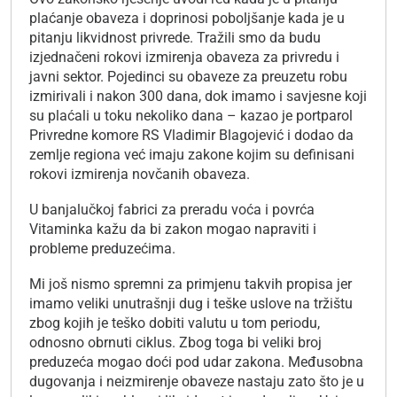
plaćanje obaveza i doprinosi poboljšanje kada je u
pitanju likvidnost privrede. Tražili smo da budu
izjednačeni rokovi izmirenja obaveza za privredu i
javni sektor. Pojedinci su obaveze za preuzetu robu
izmirivali i nakon 300 dana, dok imamo i savjesne koji
su plaćali u toku nekoliko dana – kazao je portparol
Privredne komore RS Vladimir Blagojević i dodao da
zemlje regiona već imaju zakone kojim su definisani
rokovi izmirenja novčanih obaveza.
U banjalučkoj fabrici za preradu voća i povrća
Vitaminka kažu da bi zakon mogao napraviti i
probleme preduzećima.
Mi još nismo spremni za primjenu takvih propisa jer
imamo veliki unutrašnji dug i teške uslove na tržištu
zbog kojih je teško dobiti valutu u tom periodu,
odnosno obrnuti ciklus. Zbog toga bi veliki broj
preduzeća mogao doći pod udar zakona. Međusobna
dugovanja i neizmirenje obaveze nastaju zato što je u