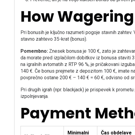
How Wagering
Pri bonusih je ključno razumeti pogoje stavnih zahte
stavno zahtevo 35-krat (bonus).
Pomembno:
Znesek bonusa je 100 €, zato je zahtevan
da morate pred izplačilom dobitkov iz bonusa staviti 3
na igralnih avtomatih z RTP 96 %, je pričakovani izguba
140 €. Če bonus prejmete z depozitom 100 €, imate na
povprečno ostane 200 € – 140 € = 60 €, odvisno od sr
Pri drugih igrah (npr. blackjack) je prispevek k prometu
izpolnjevanja.
Payment Meth
Minimalni
Čas obdelave