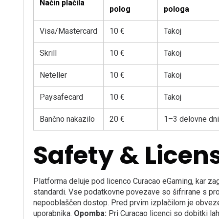
Način plačila
polog
pologa
Visa/Mastercard
10 €
Takoj
Skrill
10 €
Takoj
Neteller
10 €
Takoj
Paysafecard
10 €
Takoj
Bančno nakazilo
20 €
1–3 delovne dni
Safety & Licen
Platforma deluje pod licenco Curacao eGaming, kar za
standardi. Vse podatkovne povezave so šifrirane s pr
nepooblaščen dostop. Pred prvim izplačilom je obveze
uporabnika.
Opomba:
Pri Curacao licenci so dobitki l