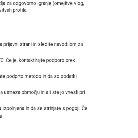
a za odgovorno igranje (omejitve vlog,
itvah profila.
 prijavni strani in sledite navodilom za
YC. Če je, kontaktirajte podporo prek
jate podprto metodo in da so podatki
a ustreza območju in ali ste jo vnesli pri
 izpolnjena in da se strinjate s pogoji. Če
a.