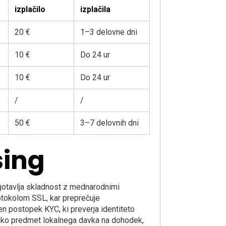
izplačilo
izplačila
20 €
1–3 delovne dni
10 €
Do 24 ur
10 €
Do 24 ur
/
/
50 €
3–7 delovnih dni
sing
gotavlja skladnost z mednarodnimi
otokolom SSL, kar preprečuje
n postopek KYC, ki preverja identiteto
ahko predmet lokalnega davka na dohodek,