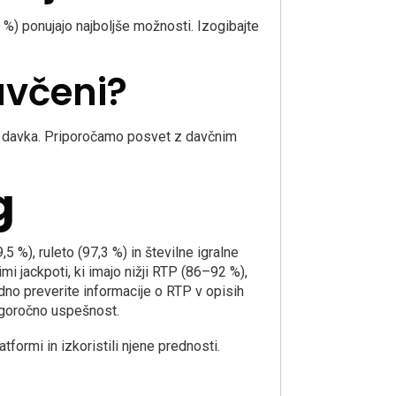
 %) ponujajo najboljše možnosti. Izogibajte
avčeni?
ga davka. Priporočamo posvet z davčnim
g
5 %), ruleto (97,3 %) in številne igralne
i jackpoti, ki imajo nižji RTP (86–92 %),
dno preverite informacije o RTP v opisih
lgoročno uspešnost.
formi in izkoristili njene prednosti.