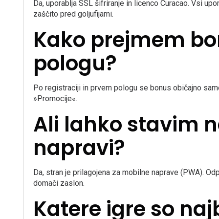
Da, uporablja SSL šifriranje in licenco Curacao. Vsi up
zaščito pred goljufijami.
Kako prejmem bo
pologu?
Po registraciji in prvem pologu se bonus običajno sam
»Promocije«.
Ali lahko stavim 
napravi?
Da, stran je prilagojena za mobilne naprave (PWA). Odpr
domači zaslon.
Katere igre so na